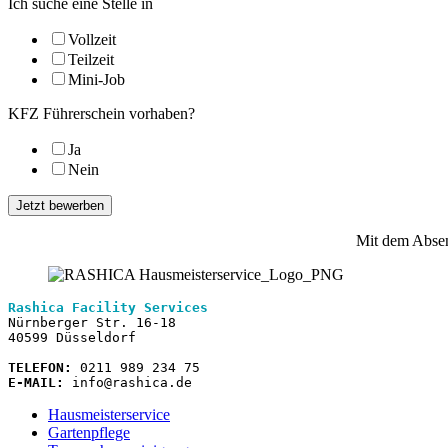
Ich suche eine Stelle in
Vollzeit
Teilzeit
Mini-Job
KFZ Führerschein vorhaben?
Ja
Nein
Jetzt bewerben
Mit dem Absen
Rashica Facility Services
Nürnberger Str. 16-18

40599 Düsseldorf

TELEFON: 
E-MAIL:
 info@rashica.de
Hausmeisterservice
Gartenpflege